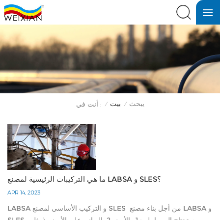
يبحث
بيت
أنت في :
/
/
ما هي التركيبات الرئيسية لمصنع LABSA و SLES؟
APR 14, 2023
LABSA و التركيب الأساسي لمصنع SLES من أجل بناء مصنع LABSA و
SLES ، ستحتاج إلى ما يلي: 1- الأرض 2. المباني على الأرض（مثل