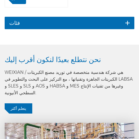
الداخلي ، ويتم توليد بخار من
0.4 ~ 0.6Mpa. بعد المرور عبر
مبادل الأنابيب الحرارية ، أعد
استخدام الهواء الساخن
فئات
للتسخين المسبق لماء R / O
وتوليد الماء الساخن. الميزات:
مع نظام استعادة الحرارة
المهدرة ، لا يحتاج المصنع إلى
بخار خارجي عند بدء التشغيل
نحن نتطلع بعيدًا
لنكون أقرب إليك
على البارد. أثناء التشغيل العادي
، تحقق المصانع الاكتفاء الذاتي
WEIXIAN هي شركة هندسية متخصصة في توريد مصنع الكبريتات /
من البخار والماء الساخن.
الكبريتات الجاهزة وتقنياتها ، مع التركيز على البحث والتطوير في LABSA
و SLES و SLS و AOS و HABSA و MES وغيرها من تقنيات الإنتاج
السطحي الأنيونية.
يتعلم أكثر