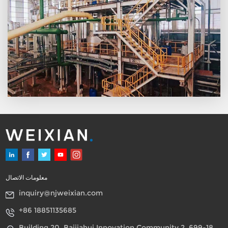
ومتطلبات الصيانة بسبب طبيعة
المعدات الثابتة.
معلومات الاتصال
inquiry@njweixian.com
+86 18851135685
Building 20, Baijiahui Innovation Community 2, 699-18