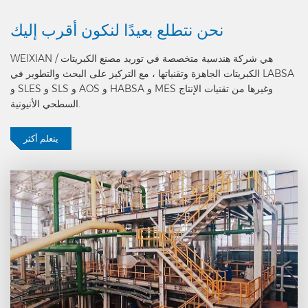
المتصلة بالشبكة، ولوحة تحكم،
الأخرى تنقل الماء المبرد إلى
إنتاج المنتج النهائي AOS.
ونظام التحكم.
نحن نتطلع بعيدًا
لنكون أقرب إليك
المستخدم ، ثم تعود إلى خزان
الماء البارد.
WEIXIAN هي شركة هندسية متخصصة في توريد مصنع الكبريتات /
الكبريتات الجاهزة وتقنياتها ، مع التركيز على البحث والتطوير في LABSA
و SLES و SLS و AOS و HABSA و MES وغيرها من تقنيات الإنتاج
السطحي الأنيونية.
يتعلم أكثر