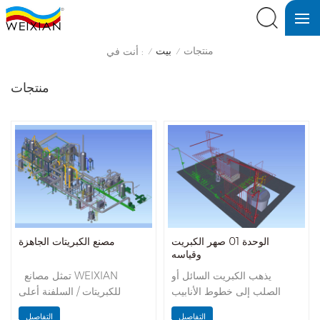
منتجات
بيت
أنت في :
/
/
منتجات
الوحدة 01 صهر الكبريت
مصنع الكبريتات الجاهزة
وقياسه
يذهب الكبريت السائل أو
تمثل مصانع WEIXIAN
الصلب إلى خطوط الأنابيب
للكبريتات / السلفنة أعلى
المعزولة بواسطة ملف بخاري
مستوى في الصناعة. حتى الآن ،
التفاصيل
التفاصيل