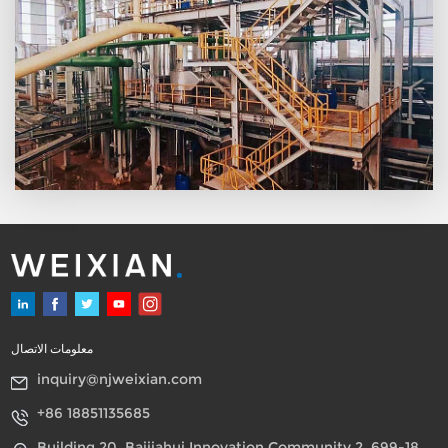
للفولاذ المقاوم للصدأ فوق 600
℃ ، وبالتالي يمكن إطالة عمر
العمل مرتين كما كان من قبل ؛
من خلال الجمع بين وحدة
التسخين المسبق لبدء التشغيل
ووحدة استرداد الحرارة
المفقودة ، عند التسخين المسبق
للمحول ، يمكن أيضًا استخدام
البخار الناتج لصهر الكبريت
وتوليد الماء الساخن ، بحيث لا
تتطلب مصانع WEIXIAN أي
بخار خارجي
معلومات الاتصال
inquiry@njweixian.com
+86 18851135685
Building 20, Baijiahui Innovation Community 2, 699-18