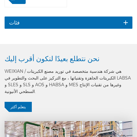
المياه ، وفلتر ماء متداول وما
إلى ذلك. مضخة المياه المتداولة
A هي المضخة الرئيسية ، B هي
المضخة المساعدة وقوتها 25٪
فئات
من A وتستخدم فقط في
الصيف. لقد حل هذا التصميم
الفريد ذروة إمداد المياه في
الصيف ، كما أنه يوفر الطاقة
في الربيع والخريف والشتاء.
نحن نتطلع بعيدًا
لنكون أقرب إليك
WEIXIAN هي شركة هندسية متخصصة في توريد مصنع الكبريتات /
الكبريتات الجاهزة وتقنياتها ، مع التركيز على البحث والتطوير في LABSA
و SLES و SLS و AOS و HABSA و MES وغيرها من تقنيات الإنتاج
السطحي الأنيونية.
يتعلم أكثر