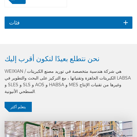
Hollysys أو Honeywell أو ما
يعادلها. نعتمد أدوات في الموقع
من علامات تجارية عالمية ، مثل
مقياس التدفق الشامل من
فئات
Emerson ؛ متر نقطة الندى
من ميشيل ؛ مقياس الأس
الهيدروجيني من شركة ميتلر
توليدو ؛ جهاز الإرسال من
YOKOGAWA وما إلى ذلك
نحن نتطلع بعيدًا
لنكون أقرب إليك
،المكونات الكهربائية الرئيسية
كلها علامات تجارية مشهورة
WEIXIAN هي شركة هندسية متخصصة في توريد مصنع الكبريتات /
عالميًا مثل SIEMENS أو
الكبريتات الجاهزة وتقنياتها ، مع التركيز على البحث والتطوير في LABSA
SCHNEIDER أو ABB. سيتم
و SLES و SLS و AOS و HABSA و MES وغيرها من تقنيات الإنتاج
التحكم في المصنع بالكامل
السطحي الأنيونية.
تلقائيًا على مستوى عالٍ.
يتعلم أكثر